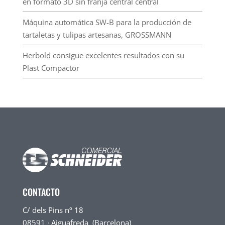
en formato 3D sin franja central central
Máquina automática SW-B para la producción de
tartaletas y tulipas artesanas, GROSSMANN
Herbold consigue excelentes resultados con su
Plast Compactor
CONTACTO
C/ dels Pins nº 18
08591 · Aiguafreda (Barcelona)